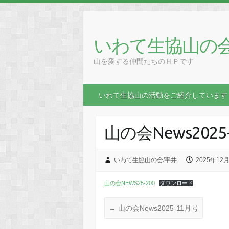
Skip
to
content
いわて生協山の
山を愛する仲間たちのＨＰです
いわて生協山の活動をご紹介しています
山の会News2025
いわて生協山の会/平井
2025年12
山の会NEWS25-200
ダウンロード
←
山の会News2025-11月号