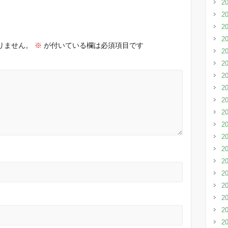
2
2
2
2
りません。
※
が付いている欄は必須項目です
2
2
2
2
2
2
2
2
2
2
2
2
2
2
2