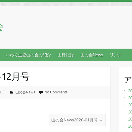
会
いわて生協山の会の紹介
山行記録
山の会News
リンク
-12月号
2
月6日
山の会News
No Comments
2
2
2
2
山の会News2026-01月号
→
2