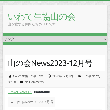
Skip
to
いわて生協山の会
content
山を愛する仲間たちのＨＰです
山の会News2023-12月号
いわて生協山の会/平井
2023年12月12日
山の会News
,
未分類
No Comments
山の会NEWS23-176
ダウンロード
←
山の会News2023-07月号