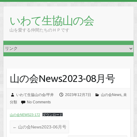
Skip
to
いわて生協山の会
content
山を愛する仲間たちのＨＰです
山の会News2023-08月号
いわて生協山の会/平井
2023年12月7日
山の会News
,
未
分類
No Comments
山の会NEWS23-172
ダウンロード
←
山の会News2023-06月号